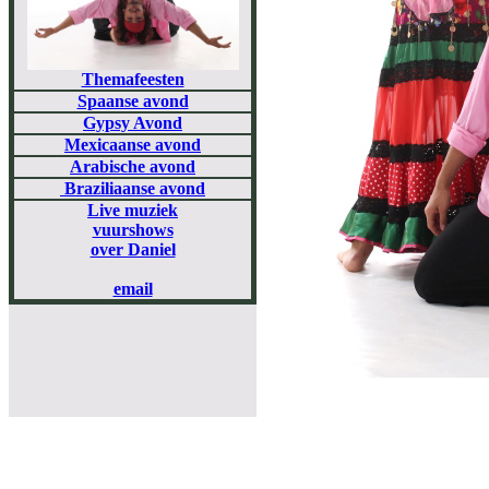
Themafeesten
Spaanse avond
Gypsy Avond
Mexicaanse avond
Arabische avond
Braziliaanse avond
Live muziek
vuurshows
over Daniel
email