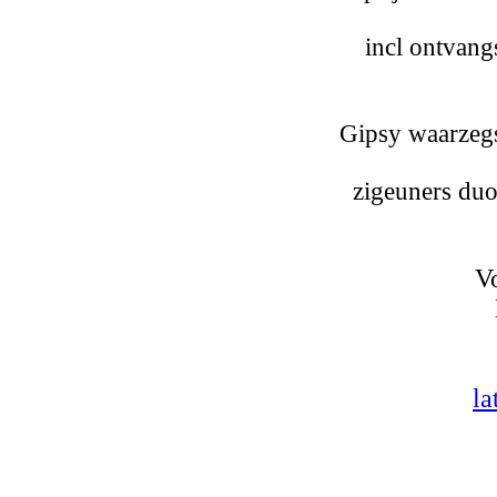
incl ontvan
Gipsy waarzegs
zigeuners duo
V
l