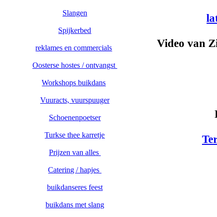
Slangen
l
Spijkerbed
Video van Zi
reklames en commercials
Oosterse hostes / ontvangst
Workshops buikdans
Vuuracts, vuurspuuger
Schoenenpoetser
Turkse thee karretje
Te
Prijzen van alles
Catering / hapjes
buikdanseres feest
buikdans met slang