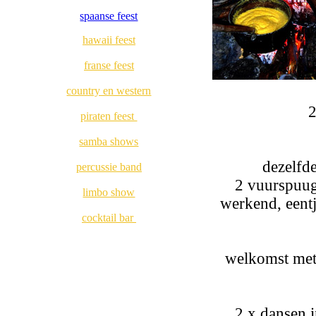
spaanse feest
hawaii feest
franse feest
country en western
piraten feest
samba shows
dezelfd
percussie band
2 vuurspuuge
limbo show
werkend, eentj
cocktail bar
welkomst met
2 x dansen 